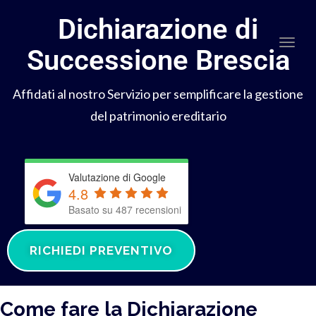
Dichiarazione di
Togg
Successione Brescia
Affidati al nostro Servizio per semplificare la gestione
del patrimonio ereditario
Valutazione di Google
4.8
Basato su 487 recensioni
RICHIEDI PREVENTIVO
Come fare la Dichiarazione