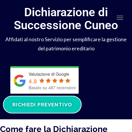
Dichiarazione di
Togg
Successione Cuneo
Affidati al nostro Servizio per semplificare la gestione
del patrimonio ereditario
Valutazione di Google
4.8
Basato su 487 recensioni
RICHIEDI PREVENTIVO
Come fare la Dichiarazione