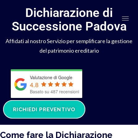
Dichiarazione di
Togg
Successione Padova
Affidati al nostro Servizio per semplificare la gestione
del patrimonio ereditario
Valutazione di Google
4.8
Basato su 487 recensioni
RICHIEDI PREVENTIVO
Come fare la Dichiarazione