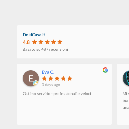
DokiCasa.it
4.8
Basato su 487 recensioni
Eva C.
3 days ago
Ottimo servizio - professionali e veloci
Mi 
bur
un