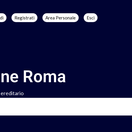
di
Registrati
Area Personale
Esci
ione Roma
 ereditario