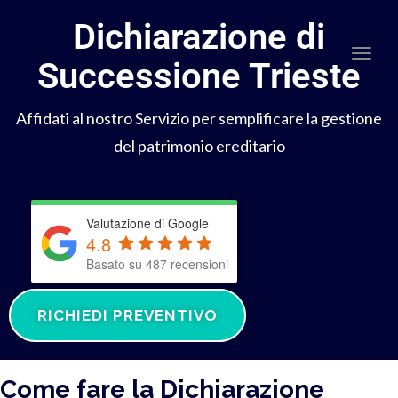
Dichiarazione di
Togg
Successione Trieste
Affidati al nostro Servizio per semplificare la gestione
del patrimonio ereditario
Valutazione di Google
4.8
Basato su 487 recensioni
RICHIEDI PREVENTIVO
Come fare la Dichiarazione