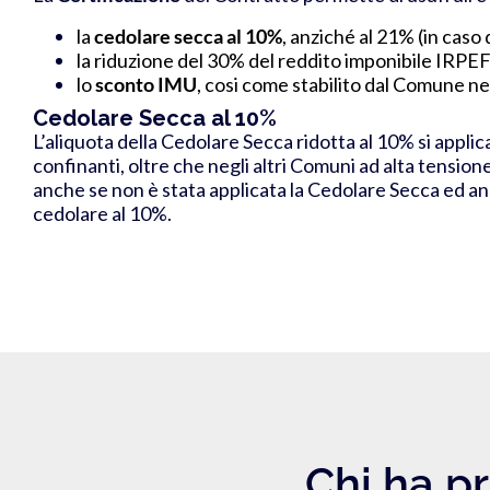
la
cedolare secca al 10%
,
anziché al 21% (in caso 
la
riduzione del 30% del reddito imponibile IRPE
lo
sconto IMU
, cosi come stabilito dal Comune nel
Cedolare Secca al 10%
L’aliquota della Cedolare Secca ridotta al 10% si appli
confinanti, oltre che negli altri Comuni ad alta tensione
anche se non è stata applicata la Cedolare Secca ed anch
cedolare al 10%.
Chi ha pr