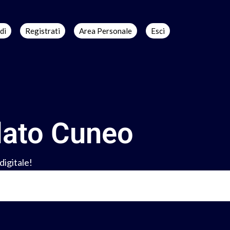
di
Registrati
Area Personale
Esci
dato Cuneo
digitale!