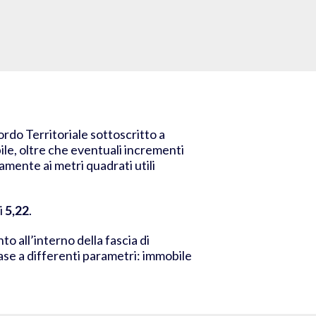
ordo Territoriale sottoscritto a
bile, oltre che eventuali incrementi
amente ai metri quadrati utili
i
5,22
.
o all’interno della fascia di
 base a differenti parametri:
immobile