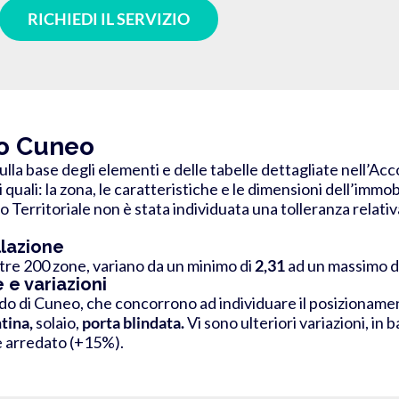
RICHIEDI IL SERVIZIO
to Cuneo
ulla base degli elementi e delle tabelle dettagliate nell’Acc
 quali: la zona, le caratteristiche e le dimensioni dell’immo
o Territoriale
non è stata individuata una tolleranza
relativ
llazione
ltre 200 zone, variano da un minimo di
2,31
ad un massimo d
 e variazioni
rdo di Cuneo, che concorrono ad individuare il posizionament
tina,
solaio,
p
orta
blindata.
Vi sono ulteriori variazioni, in
 arredato (+15%).