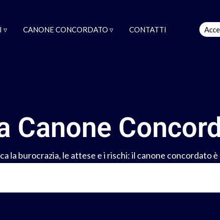
 ▿
CANONE CONCORDATO ▿
CONTATTI
Acce
 a Canone Concor
a la burocrazia, le attese e i rischi: il canone concordato è 