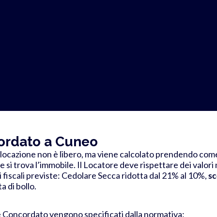
ordato a Cuneo
di locazione non è libero, ma viene calcolato prendendo come
 si trova l’immobile.
Il Locatore deve rispettare dei valori 
 fiscali previste
: Cedolare Secca ridotta dal 21% al 10%,
s
 di bollo.
e Concordato vengono specificati dalla normativa: