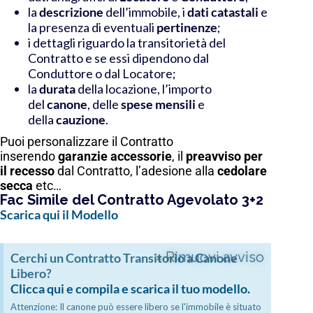
la
descrizione
dell’immobile, i
dati catastali
e
la presenza di eventuali
pertinenze
;
i dettagli riguardo la transitorietà del
Contratto e se essi dipendono dal
Conduttore o dal Locatore;
la
durata
della locazione, l’importo
del
canone
, delle
spese mensili
e
della
cauzione
.
Puoi personalizzare il Contratto
inserendo
garanzie
accessorie
, il
preavviso per
il recesso
dal Contratto, l’adesione alla
cedolare
secca
etc…
Fac Simile del Contratto Agevolato 3+2
Scarica qui il Modello
×
Rimuovi avviso
Cerchi un Contratto Transitorio a Canone
Libero?
Clicca qui e compila e scarica il tuo modello.
Attenzione: Il canone può essere libero se l'immobile è situato