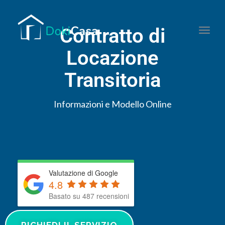
Contratto di
Togg
Locazione
Transitoria
Informazioni e Modello Online
Valutazione di Google
4.8
Basato su 487 recensioni
RICHIEDI IL SERVIZIO