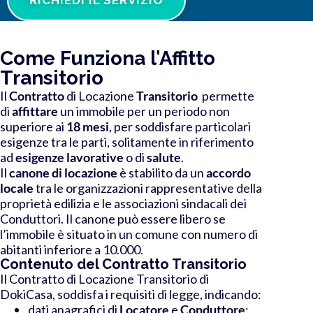
Come Funziona l'Affitto
Transitorio
Il
Contratto
di Locazione
Transitorio
permette
di
affittare
un immobile per un periodo non
superiore ai
18 mesi
, per soddisfare particolari
esigenze tra le parti, solitamente in riferimento
ad
esigenze lavorative
o
di
salute
.
Il
canone di locazione
è stabilito da un
accordo
locale
tra le organizzazioni rappresentative della
proprietà edilizia e le associazioni sindacali dei
Conduttori.
Il canone può essere libero se
l’immobile è situato in un
comune con numero di
abitanti inferiore a 10.000.
Contenuto del Contratto Transitorio
Il Contratto di Locazione Transitorio di
DokiCasa
,
soddisfa i requisiti di legge
, indicando:
dati anagrafici di
Locatore
e
Conduttore
;