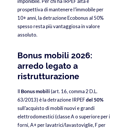
imponibile. Per chi ha IRPEF alta e
prospettiva di mantenere l’immobile per
10+ anni, la detrazione Ecobonus al 50%
spesso resta più vantaggiosa in valore
assoluto.
Bonus mobili 2026:
arredo legato a
ristrutturazione
Il
Bonus mobili
(art. 16, comma 2 D.L.
63/2013) è la detrazione IRPEF
del 50%
sull’acquisto di mobili nuovi e grandi
elettrodomestici (classe A o superiore per i
forni, A+ per lavatrici/lavastoviglie, F per