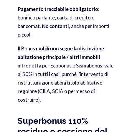
Pagamento tracciabile obbligatorio
:
bonifico parlante, carta di credito o
bancomat.
No contanti
, anche per importi
piccoli.
Il Bonus mobili
non segue la distinzione
abitazione principale / altri immobili
introdotta per Ecobonus e Sismabonus: vale
al 50% in tutti i casi, purché l’intervento di
ristrutturazione abbia titolo abilitativo
regolare (CILA, SCIA o permesso di
costruire).
Superbonus 110%
residuo e cessione del