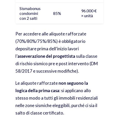
Sismabonus
96.000 €
condomini
85%
× unità
con 2 salti
Per accedere alle aliquote rafforzate
(70%/80%/75%/85%) è obbligatorio
depositare prima dell’inizio lavori
l’
asseverazione del progettista
sulla classe
di rischio sismico pre e post intervento (DM
58/2017 e successive modifiche).
Le aliquote rafforzate
non seguono la
logica della prima casa
: si applicano allo
stesso modo a tutti gli immobili residenziali
nelle zone sismiche eleggibili, purché ci sia il
salto di classe certificato.