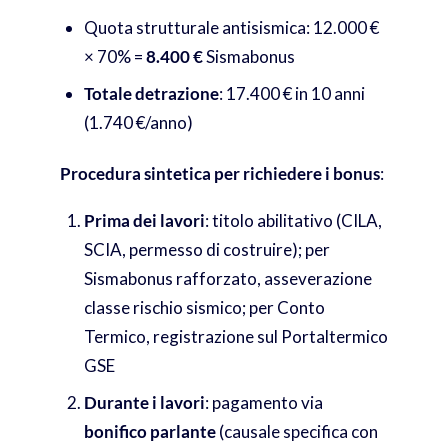
Quota strutturale antisismica: 12.000 €
× 70% =
8.400 €
Sismabonus
Totale detrazione
: 17.400 € in 10 anni
(1.740 €/anno)
Procedura sintetica per richiedere i bonus
:
Prima dei lavori
: titolo abilitativo (CILA,
SCIA, permesso di costruire); per
Sismabonus rafforzato, asseverazione
classe rischio sismico; per Conto
Termico, registrazione sul Portaltermico
GSE
Durante i lavori
: pagamento via
bonifico parlante
(causale specifica con