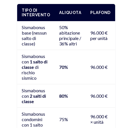
TIPO DI
ALIQUOTA
PLAFOND
INTERVENTO
Sismabonus
50%
base (nessun
abitazione
96.000 €
salto di
principale /
per unità
classe)
36% altri
Sismabonus
con
1 salto di
classe
di
70%
96.000 €
rischio
sismico
Sismabonus
con
2 salti di
80%
96.000 €
classe
Sismabonus
96.000 €
condomini
75%
× unità
con 1 salto