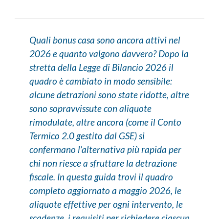
Quali bonus casa sono ancora attivi nel
2026 e quanto valgono davvero? Dopo la
stretta della Legge di Bilancio 2026 il
quadro è cambiato in modo sensibile:
alcune detrazioni sono state ridotte, altre
sono sopravvissute con aliquote
rimodulate, altre ancora (come il Conto
Termico 2.0 gestito dal GSE) si
confermano l’alternativa più rapida per
chi non riesce a sfruttare la detrazione
fiscale. In questa guida trovi il quadro
completo aggiornato a maggio 2026, le
aliquote effettive per ogni intervento, le
scadenze, i requisiti per richiedere ciascun