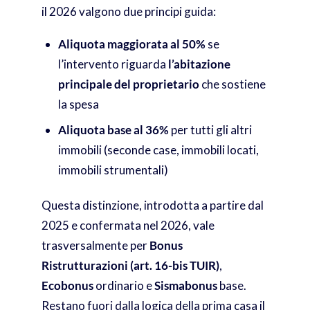
il 2026 valgono due principi guida:
Aliquota maggiorata al 50%
se
l’intervento riguarda
l’abitazione
principale del proprietario
che sostiene
la spesa
Aliquota base al 36%
per tutti gli altri
immobili (seconde case, immobili locati,
immobili strumentali)
Questa distinzione, introdotta a partire dal
2025 e confermata nel 2026, vale
trasversalmente per
Bonus
Ristrutturazioni (art. 16-bis TUIR)
,
Ecobonus
ordinario e
Sismabonus
base.
Restano fuori dalla logica della prima casa il