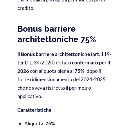
credito.
Bonus barriere
architettoniche 75%
Il
Bonus barriere architettoniche
(art. 119-
ter D.L. 34/2020) è stato
confermato per il
2026
con aliquota piena al
75%
, dopo il
forte ridimensionamento del 2024-2025
che ne aveva ristretto il perimetro
applicativo.
Caratteristiche
:
Aliquota:
75%