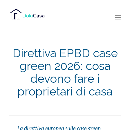
Togg
navi
Direttiva EPBD case
green 2026: cosa
devono fare i
proprietari di casa
La direttiva europea sulle case green