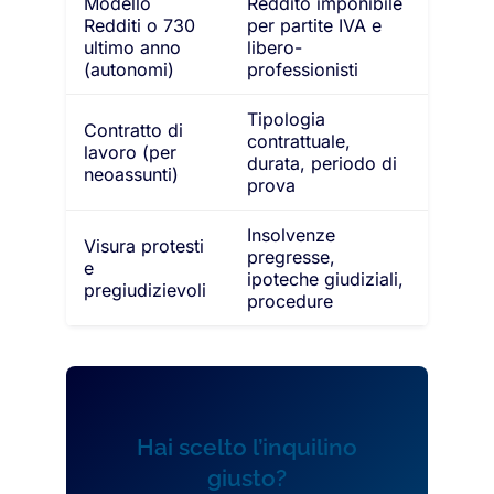
Modello
Reddito imponibile
Redditi o 730
per partite IVA e
ultimo anno
libero-
(autonomi)
professionisti
Tipologia
Contratto di
contrattuale,
lavoro (per
durata, periodo di
neoassunti)
prova
Insolvenze
Visura protesti
pregresse,
e
ipoteche giudiziali,
pregiudizievoli
procedure
Hai scelto l’inquilino
giusto?