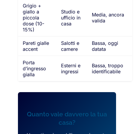
Grigio +
giallo a
Studio e
Media, ancora
piccola
ufficio in
valida
dose (10-
casa
15%)
Pareti gialle
Salotti e
Bassa, oggi
accent
camere
datata
Porta
Esterni e
Bassa, troppo
d’ingresso
ingressi
identificabile
gialla
Quanto vale davvero la tua
casa?