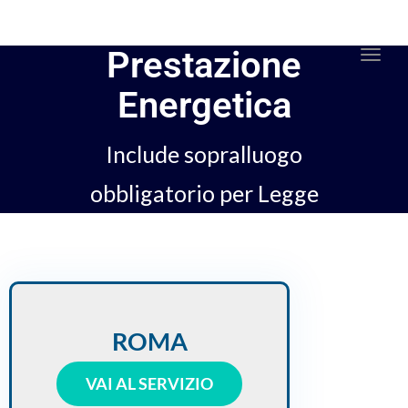
Prestazione
Togg
navi
Energetica
Include sopralluogo
obbligatorio per Legge
ROMA
VAI AL SERVIZIO