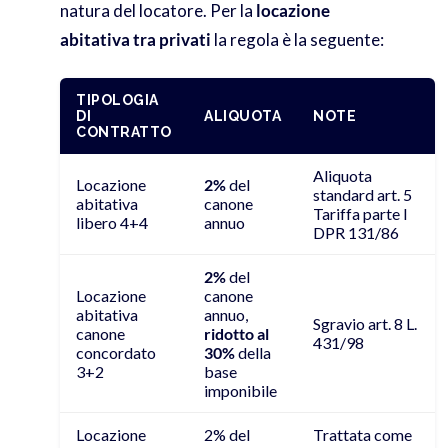
natura del locatore. Per la
locazione
abitativa tra privati
la regola è la seguente:
TIPOLOGIA
DI
ALIQUOTA
NOTE
CONTRATTO
Aliquota
Locazione
2%
del
standard art. 5
abitativa
canone
Tariffa parte I
libero 4+4
annuo
DPR 131/86
2%
del
Locazione
canone
abitativa
annuo,
Sgravio art. 8 L.
canone
ridotto al
431/98
concordato
30%
della
3+2
base
imponibile
Locazione
2% del
Trattata come