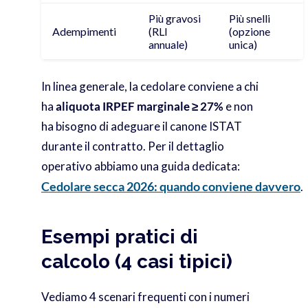
Più gravosi
Più snelli
Adempimenti
(RLI
(opzione
annuale)
unica)
In linea generale, la cedolare conviene a chi
ha
aliquota IRPEF marginale ≥ 27%
e non
ha bisogno di adeguare il canone ISTAT
durante il contratto. Per il dettaglio
operativo abbiamo una guida dedicata:
Cedolare secca 2026: quando conviene davvero
.
Esempi pratici di
calcolo (4 casi tipici)
Vediamo 4 scenari frequenti con i numeri