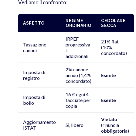
Vediamo il confronto:
REGIME
CEDOLARE
ASPETTO
ORDINARIO
SECCA
IRPEF
21% flat
Tassazione
progressiva
(10%
canoni
+
concordato)
addizionali
2% canone
Imposta di
annuo (1,4%
Esente
registro
concordato)
16 € ogni 4
Imposta di
facciate per
Esente
bollo
copia
Vietato
Aggiornamento
Sì, libero
(rinuncia
ISTAT
obbligatoria)