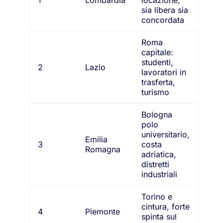
1
Lombardia
locazione,
sia libera sia
concordata
Roma
capitale:
studenti,
2
Lazio
lavoratori in
trasferta,
turismo
Bologna
polo
universitario,
Emilia
3
costa
Romagna
adriatica,
distretti
industriali
Torino e
cintura, forte
4
Piemonte
spinta sul