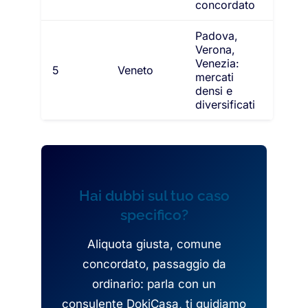
concordato
Padova,
Verona,
Venezia:
5
Veneto
mercati
densi e
diversificati
Hai dubbi sul tuo caso
specifico?
Aliquota giusta, comune
concordato, passaggio da
ordinario: parla con un
consulente DokiCasa, ti guidiamo