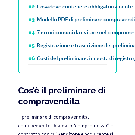
Cosa deve contenere obbligatoriamente
02
Modello PDF di preliminare compravendita 
03
7 errori comuni da evitare nel comprome
04
Registrazione e trascrizione del prelimi
05
Costi del preliminare: imposta di registro,
06
Cos’è il preliminare di
compravendita
Il preliminare di compravendita,
comunemente chiamato “compromesso”, è il
contratto con cui venditore e acquirente si