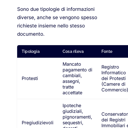
Sono due tipologie di informazioni
diverse, anche se vengono spesso
richieste insieme nello stesso
documento.
Tipologia
Cosa rileva
Fonte
Mancato
Registro
pagamento di
Informatico
cambiali,
Protesti
dei Protesti
assegni,
(Camere di
tratte
Commercio
accettate
Ipoteche
giudiziali,
Conservator
pignoramenti,
dei Registri
Pregiudizievoli
sequestri,
Immobiliari 